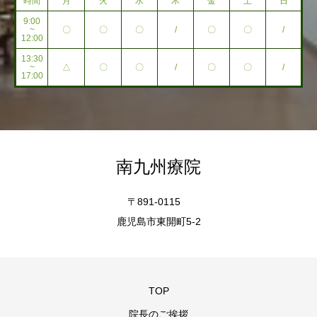
時間
月
火
水
木
金
土
日
9:00
~
〇
〇
〇
/
〇
〇
/
12:00
13:30
~
△
〇
〇
/
〇
〇
/
17:00
南九州療院
〒891-0115
鹿児島市東開町5-2
TOP
院長のご挨拶